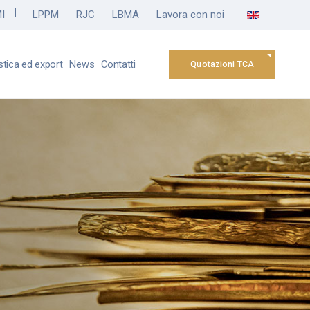
Seleziona la tua l
I
LPPM
RJC
LBMA
Lavora con noi
stica ed export
News
Contatti
Quotazioni TCA