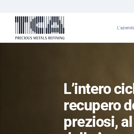
L'aziend
L’intero cic
recupero de
preziosi, al