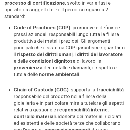
processo di certificazione
, svolto in varie fasi e
operato da soggetti terzi. Il percorso riguarda 2
standard:
Code of Practices (COP)
: promuove e definisce
prassi aziendali responsabili lungo tutta la filiera
produttiva dei metalli preziosi. Gli argomenti
principali che il sistema COP garantisce riguardano
il
rispetto dei diritti umani
, i
diritti del lavoratore
e delle
condizioni dignitose
di lavoro, la
provenienza
dei metalli e diamanti, il rispetto e
tutela delle
norme ambientali
.
Chain of Custody (COC)
: supporta la
tracciabilità
responsabile del prodotto nella filiera della
gioielleria e in particolare mira a tutelare gli aspetti
relativi a gestione e
responsabilità interne
,
controllo materiali
, idoneità dei materiali riciclati
ed esistenti e delle società terze che collaborano
con l’impresa,
approvvigionamenti
da aree